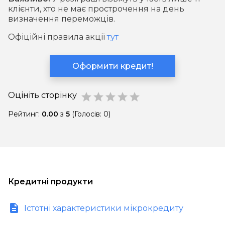
клієнти, хто не має прострочення на день
визначення переможців.
Офіційні правила акції
тут
Оформити кредит!
Оцініть сторінку
star
star
star
star
star
Рейтинг:
0.00
з
5
(Голосів: 0)
Кредитні продукти
Істотні характеристики мікрокредиту