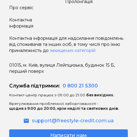
кредиту.
Пролонгація
Про сервіс
Користування споживачем сумою
Контактна
наданого кредиту після закінчення
інформація
Дисконтного періоду кредитування має
наступні наслідки:
Контактна інформація для надсилання повідомлень
від споживачів та інших осіб, в тому числі про їхню
• витрати споживача за користування
приналежність до
захищених категорій
Кредитом зростають внаслідок
нарахування процентів за користування
01015, м. Київ, вулиця Лейпцизька, будинок 15 Б,
перший поверх
Кредитом після закінчення Дисконтного
періоду кредитування за процентною
Служба підтримки:
0 800 21 5300
ставкою, що вказана в договорі;
Контакт-центр працює з 09:00 до 21:00
без вихідних.
• витрати споживача за Дисконтний період
Врегулювання проблемної заборгованості -
кредитування можуть зрости внаслідок
щодня з 9:00 до 20:00, крім неділі та святкових днів.
застосування правил розрахунку грошових
support@freestyle-credit.com.ua
зобов’язань споживача по сплаті процентів
за користування Кредитом відповідно до
Написати нам
розміру Базової процентної ставки і