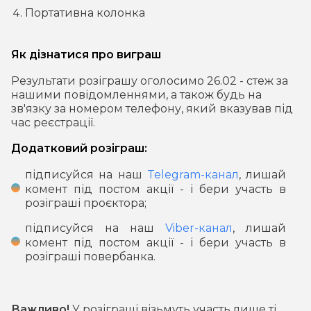
Портативна колонка
Як дізнатися про виграш
Результати розіграшу оголосимо 26.02 - стеж за
нашими повідомленнями, а також будь на
зв'язку за номером телефону, який вказував під
час реєстрації.
Додатковий розіграш:
підписуйся на наш
Telegram-канал
, лишай
комент під постом акції - і бери участь в
розіграші проєктора;
підписуйся на наш
Viber-канал
, лишай
комент під постом акції - і бери участь в
розіграші повербанка.
Важливо!
У розіграші візьмуть участь лише ті