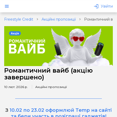
Увійти
Freestyle Credit
Акційні пропозиції
Романтичний вай
озику
Романтичний вайб (акцію
завершено)
10 лют. 2026 р.
Акційні пропозиції
З
10.02 по 23.02 оформлюй Temp на сайті
та бери участь
в розіграші гаджетів!