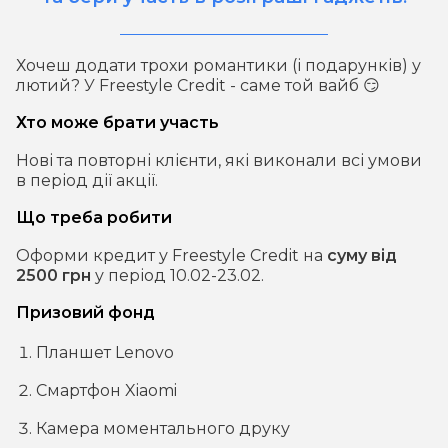
Хочеш додати трохи романтики (і подарунків) у
лютий? У Freestyle Credit - саме той вайб 😏
Хто може брати участь
Нові та повторні клієнти, які виконали всі умови
в період дії акції.
Що треба робити
Оформи кредит у Freestyle Credit на
суму від
2500 грн
у період 10.02-23.02.
Призовий фонд
Планшет Lenovo
Смартфон Xiaomi
Камера моментального друку