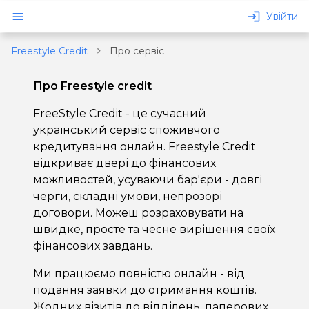
Увійти
Freestyle Credit
Про сервіс
Про Freestyle credit
FreeStyle Credit - це сучасний
український сервіс споживчого
кредитування онлайн. Freestyle Credit
відкриває двері до фінансових
озику
можливостей, усуваючи бар'єри - довгі
черги, складні умови, непрозорі
договори. Можеш розраховувати на
швидке, просте та чесне вирішення своїх
фінансових завдань.
Ми працюємо повністю онлайн - від
подання заявки до отримання коштів.
Жодних візитів до відділень, паперових