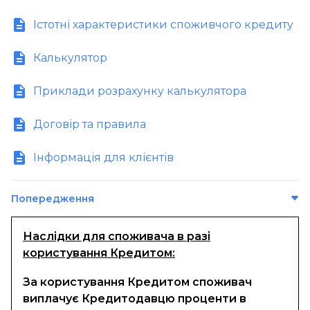
Обробка персональних даних:
«МАНІВЕО ШВИДКА ФІНАНСОВА ДОПОМОГА»
Положення про конфіденційність Товариства з
обмеженою відповідальністю «МАНІВЕО ШВИДКА
Істотні характеристики споживчого кредиту
Повідомлення про обробку персональних даних
ФІНАНСОВА ДОПОМОГА»
клієнтів Товариства з обмеженою відповідальністю
Обробка персональних даних:
«МАНІВЕО ШВИДКА ФІНАНСОВА ДОПОМОГА»
Калькулятор
Повідомлення про обробку персональних даних
клієнтів Товариства з обмеженою відповідальністю
Приклади розрахунку калькулятора
«МАНІВЕО ШВИДКА ФІНАНСОВА ДОПОМОГА»
Договір та правила
Інформація для клієнтів
Попередження
Наслідки для споживача в разі
користування Кредитом:
За користування Кредитом споживач
виплачує Кредитодавцю проценти в