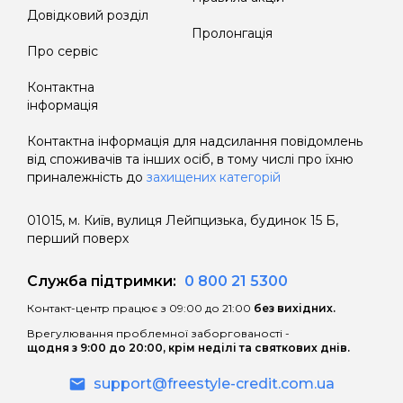
розміри та строки платежів з погашення
Довідковий розділ
кредиту.
Пролонгація
Про сервіс
Користування споживачем сумою
наданого кредиту після закінчення
Контактна
інформація
Дисконтного періоду кредитування має
наступні наслідки:
Контактна інформація для надсилання повідомлень
від споживачів та інших осіб, в тому числі про їхню
• витрати споживача за користування
приналежність до
захищених категорій
Кредитом зростають внаслідок
нарахування процентів за користування
01015, м. Київ, вулиця Лейпцизька, будинок 15 Б,
Кредитом після закінчення Дисконтного
перший поверх
періоду кредитування за процентною
ставкою, що вказана в договорі;
Служба підтримки:
0 800 21 5300
Контакт-центр працює з 09:00 до 21:00
без вихідних.
• витрати споживача за Дисконтний період
кредитування можуть зрости внаслідок
Врегулювання проблемної заборгованості -
щодня з 9:00 до 20:00, крім неділі та святкових днів.
застосування правил розрахунку грошових
зобов’язань споживача по сплаті процентів
support@freestyle-credit.com.ua
за користування Кредитом відповідно до