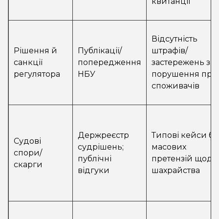
квитанції
Відсутність
Рішення й
Публікації/
штрафів/
санкції
попередження
застережень за
регулятора
НБУ
порушення пра
споживачів
Держреєстр
Типові кейси бе
Судові
судрішень;
масових
спори/
публічні
претензій щодо
скарги
відгуки
шахрайства