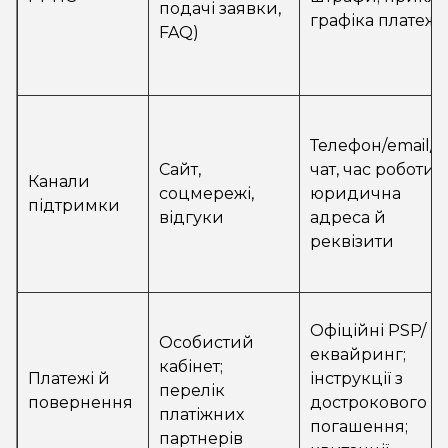
подачі заявки,
графіка платежі
FAQ)
Телефон/email/
Сайт,
чат, час роботи,
Канали
соцмережі,
юридична
підтримки
відгуки
адреса й
реквізити
Офіційні PSP/
Особистий
еквайринг;
кабінет;
Платежі й
інструкції з
перелік
повернення
дострокового
платіжних
погашення;
партнерів