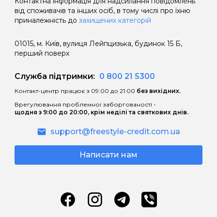
Контактна інформація для надсилання повідомлень
від споживачів та інших осіб, в тому числі про їхню
• витрати споживача за користування
приналежність до
захищених категорій
Кредитом зростають внаслідок
нарахування процентів за користування
01015, м. Київ, вулиця Лейпцизька, будинок 15 Б,
перший поверх
Кредитом після закінчення Дисконтного
періоду кредитування за процентною
Служба підтримки:
0 800 21 5300
ставкою, що вказана в договорі;
Контакт-центр працює з 09:00 до 21:00
без вихідних.
• витрати споживача за Дисконтний період
Врегулювання проблемної заборгованості -
кредитування можуть зрости внаслідок
щодня з 9:00 до 20:00, крім неділі та святкових днів.
застосування правил розрахунку грошових
support@freestyle-credit.com.ua
зобов’язань споживача по сплаті процентів
за користування Кредитом відповідно до
Написати нам
розміру Базової процентної ставки і
скасування правил нарахування процентів
відповідно до розміру Дисконтної
процентної ставки.