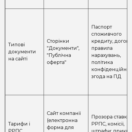
Паспорт
споживчого
Сторінки
кредиту, договір
Типові
"Документи",
правила
документи
"Публічна
нарахувань,
на сайті
оферта"
політика
конфіденційност
згода на ПД
Сайт компанії
Прозора ставка,
(електронна
Тарифи і
РРПС, комісії,
форма для
РРПС
штрафи; прикл