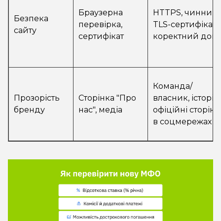
Браузерна
HTTPS, чинний
Безпека
перевірка,
TLS-сертифікат,
сайту
сертифікат
коректний дом
Команда/
Прозорість
Сторінка "Про
власник, історія,
бренду
нас", медіа
офіційні сторін
в соцмережах