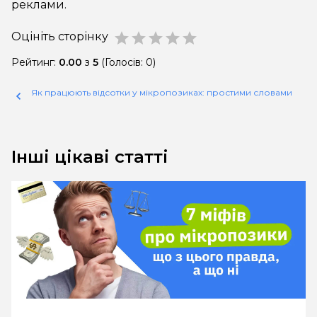
реклами.
Оцініть сторінку
star
star
star
star
star
Рейтинг:
0.00
з
5
(Голосів: 0)
Як працюють відсотки у мікропозиках: простими словами
Інші цікаві статті